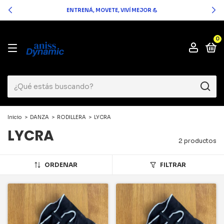
ENTRENÁ, MOVETE, VIVÍ MEJOR 💪
0
Inicio
>
DANZA
>
RODILLERA
>
LYCRA
LYCRA
2 productos
ORDENAR
FILTRAR