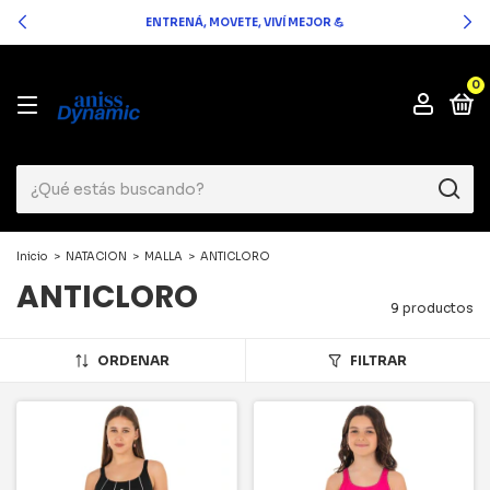
ENTRENÁ, MOVETE, VIVÍ MEJOR 💪
0
Inicio
>
NATACION
>
MALLA
>
ANTICLORO
ANTICLORO
9 productos
ORDENAR
FILTRAR