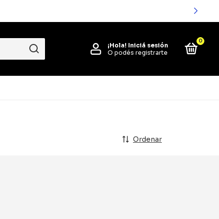
0
¡Hola!
Iniciá sesión
O podés registrarte
Ordenar