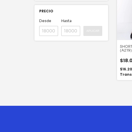
PRECIO
Desde
Hasta
APLICAR
SHORT
(A219)
$18.
$16.2
Trans